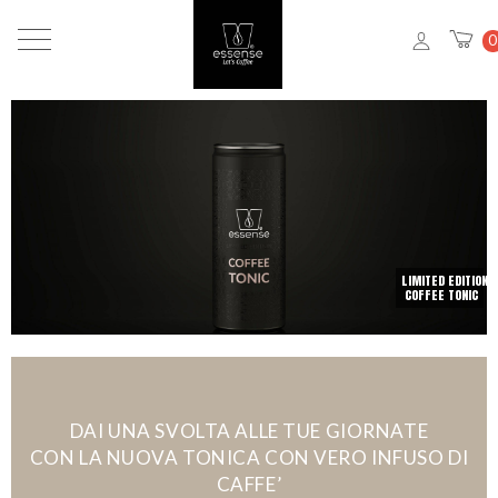
0
LIMITED EDITION
COFFEE TONIC
DAI UNA SVOLTA ALLE TUE GIORNATE
CON LA NUOVA TONICA CON VERO INFUSO DI
CAFFE’