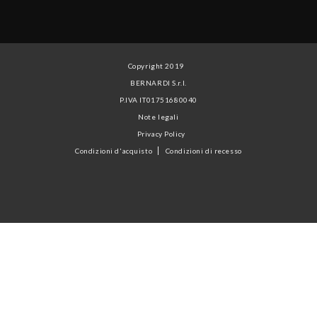
Copyright 2019
BERNARDI S.r.l.
P.IVA IT01751680040
Note legali
Privacy Policy
Condizioni d'acquisto
Condizioni di recesso