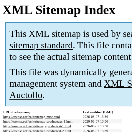
XML Sitemap Index
This XML sitemap is used by se
sitemap standard
. This file cont
to see the actual sitemap content
This file was dynamically gener
management system and
XML Si
Auctollo
.
URL of sub-sitemap
Last modified (GMT)
https://essense.coffee/it/sitemap-misc.html
2026-08-07 13:30
https://essense.coffee/it/sitemap-producttags-1.html
2026-08-07 13:30
https://essense.coffee/it/sitemap-productcat-1.html
2026-08-07 13:30
https://essense.coffee/it/sitemap-productcat-2.html
2026-08-07 13:30